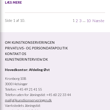
LÆS MERE
Side 1 af 10.
1
....
2
3
10
Næste
OM KUNSTKONSERVERINGEN
PRIVATLIVS- OG PERSONDATAPOLITIK
KONTAKT OS
KUNSTNERINTERVIEW.DK
Hovedkontor: Afdeling Øst
Kronborg 10B
3000 Helsingør
Telefon: +45 49 21 41 55
Telefon uden for åbningstid: +45 60 22 33 44
mail(at)kunstkonserveringen.dk
Værkstedets åbningstid: