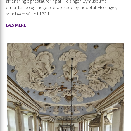
afrensning og restaurering af Helsingør Bymuseums
omfattende og meget detaljerede bymodel af Helsingør,
som byen så ud i 1801.
LÆS MERE