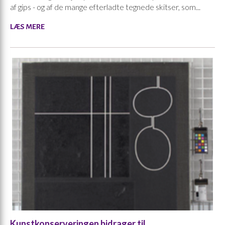
af gips - og af de mange efterladte tegnede skitser, som...
LÆS MERE
Kunstkonserveringen bidrager til